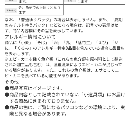
ます。
します
佐川急便でのお届けとなり
ます
なお、「普通ゆうパック」の場合は表示しません。また、「夏期
のみチルドゆうパック」などとなる場合は、記号での表示はせ
ず、商品内容欄にその旨を表示しています。
アレルギー情報について
商品に「小麦」「そば」「卵」「乳」「落花生」「えび」「か
に」「くるみ」のアレルギー特定8品目を含んでいる場合に品目名
を表示します。
※エビ・カニを除く魚介類（これらの魚介類を原材料として製造
された加工品も含む）は、漁獲漁法によりエビ・カニが混じって
いる場合があります。 また、これらの魚介類は、エサとしてエ
ビ・カニを食べている可能性があります。
その他
商品写真はイメージです。
商品内容として記載されていない「小道具類」はお届け
する商品に含まれておりません。
商品の色は、ご覧になるパソコンなどの環境により、実
際と異なる場合があります。