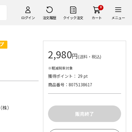
0
ログイン
注文履歴
クイック注文
カート
メニュー
2,980
円
(送料・税込)
※軽減税率対象
獲得ポイント： 29 pt
商品番号
8075138617
（株）