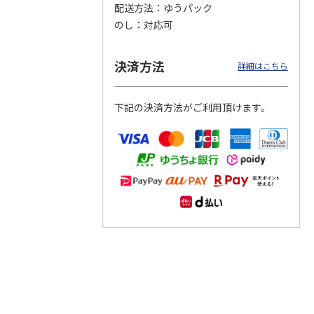
配送方法
ゆうパック
のし
対応可
つぶら
【グリーティング切
【グリーティング切
【のり式】110円普
ーズ
手】ハッピーグリー
手】グリーティング
通切手・千鳥（1シ
ティング（110円）
（シンプル）（110
ート100枚）
決済方法
詳細はこちら
1）
5.0
（2）
円
4.8
…
（11）
4.6
（7）
1,100円
5,500円
11,000円
(送料別)
(送料別)
(送料別)
下記の決済方法がご利用頂けます。