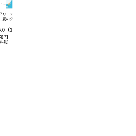
グリーティング切
【グリーティング切
レターパックプラス
＜お中元＞新
】夏のグリーティ
手】夏のグリーティ
（600円）（20部セ
なオールスタ
グ（85円）
ング（110円）
ット）
5.0
（10）
5.0
（17）
4.8
（24）
4.8
（19
50円
1,100円
12,000円
3,780円
送料別)
(送料別)
(送料別)
(送料・税込)