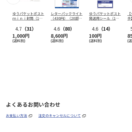
ゆうパケットポスト
レターパックライト
ゆうパケットポスト
【
ｍｉｎｉ封筒（1個
（430円）（20部セ
発送用シール（1個
手
（50枚）セット）
ット）
（20枚）セット）
ン
4.7
（31）
4.6
（80）
4.6
（14）
1,000円
8,600円
100円
8
(送料別)
(送料別)
(送料別)
(
よくあるお問い合わせ
お支払い方法
注文のキャンセルについて