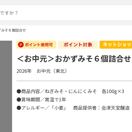
ずみそ６個詰合せ
＜お中元＞おかずみそ６個詰合せ
2026年 お中元（東北）
●商品内容／ねぎみそ・にんにくみそ 各100g×3
●賞味期間／常温で1年
●アレルギー／「小麦」 商品提供者：会津天宝醸造