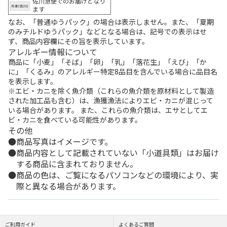
佐川急便でのお届けとなり
ます
なお、「普通ゆうパック」の場合は表示しません。また、「夏期
のみチルドゆうパック」などとなる場合は、記号での表示はせ
ず、商品内容欄にその旨を表示しています。
アレルギー情報について
商品に「小麦」「そば」「卵」「乳」「落花生」「えび」「か
に」「くるみ」のアレルギー特定8品目を含んでいる場合に品目名
を表示します。
※エビ・カニを除く魚介類（これらの魚介類を原材料として製造
された加工品も含む）は、漁獲漁法によりエビ・カニが混じって
いる場合があります。 また、これらの魚介類は、エサとしてエ
ビ・カニを食べている可能性があります。
その他
商品写真はイメージです。
商品内容として記載されていない「小道具類」はお届け
する商品に含まれておりません。
商品の色は、ご覧になるパソコンなどの環境により、実
際と異なる場合があります。
ご利用ガイド
よくあるご質問