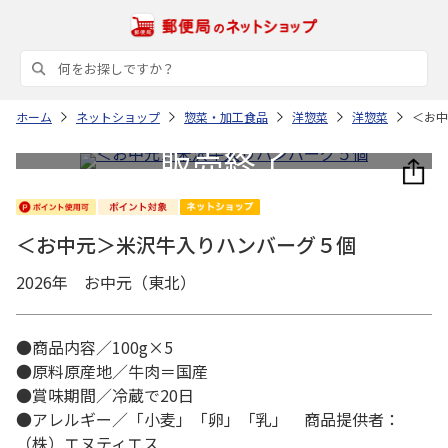
ホーム
ネットショップ
惣菜・加工食品
洋惣菜
洋惣菜
＜お中
＜お中元＞米沢牛入りハンバーグ５個
2026年 お中元（東北）
●商品内容／100g×5
●原料原産地／牛肉＝国産
●賞味期間／冷蔵で20日
●アレルギー／「小麦」「卵」「乳」 商品提供者：
（株）エヌティエス