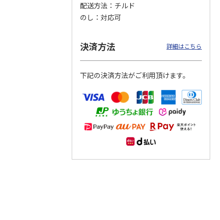
配送方法
チルド
のし
対応可
つぶら
【グリーティング切
【グリーティング切
【のり式】110円普
ーズ
手】ハッピーグリー
手】グリーティング
通切手・千鳥（1シ
ティング（110円）
（シンプル）（110
ート100枚）
決済方法
詳細はこちら
1）
5.0
（2）
円
4.8
…
（11）
4.6
（7）
1,100円
5,500円
11,000円
(送料別)
(送料別)
(送料別)
下記の決済方法がご利用頂けます。