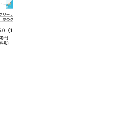
グリーティング切
【グリーティング切
レターパックプラス
＜お中元＞新
】夏のグリーティ
手】夏のグリーティ
（600円）（20部セ
なオールスタ
グ（85円）
ング（110円）
ット）
5.0
（10）
5.0
（17）
4.8
（24）
4.8
（19
50円
1,100円
12,000円
3,780円
送料別)
(送料別)
(送料別)
(送料・税込)