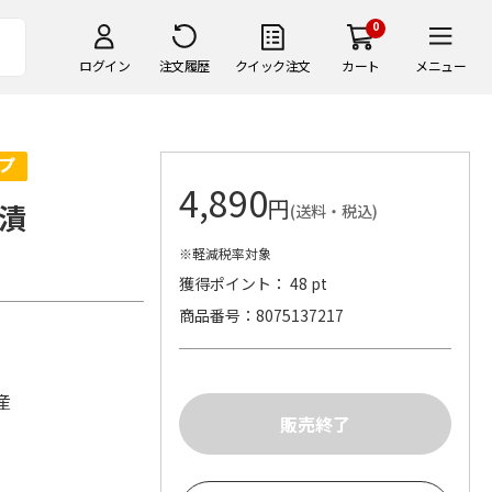
0
ログイン
注文履歴
クイック注文
カート
メニュー
4,890
円
漬
(送料・税込)
※軽減税率対象
獲得ポイント： 48 pt
商品番号
8075137217
産
産