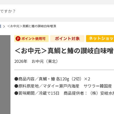
類
＜お中元＞真鯛と鰆の讃岐白味噌漬
＜お中元＞真鯛と鰆の讃岐白味噌
2026年 お中元（東北）
●商品内容／真鯛・鰆 各120g（2切）×2
●原料原産地／マダイ＝瀬戸内海産 サワラ＝韓国
●賞味期間／冷蔵で15日 商品提供者：（株）安岐水