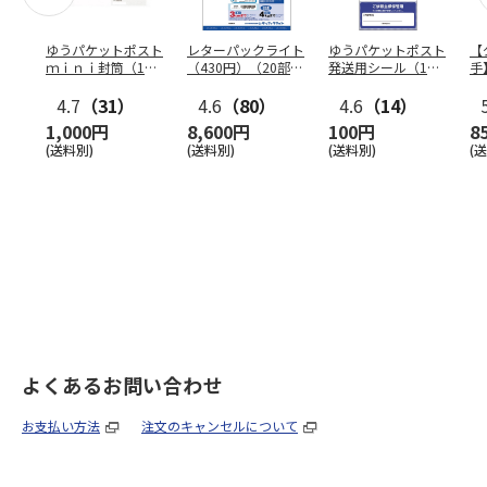
ゆうパケットポスト
レターパックライト
ゆうパケットポスト
【
ｍｉｎｉ封筒（1個
（430円）（20部セ
発送用シール（1個
手
（50枚）セット）
ット）
（20枚）セット）
ン
4.7
（31）
4.6
（80）
4.6
（14）
1,000円
8,600円
100円
8
(送料別)
(送料別)
(送料別)
(
よくあるお問い合わせ
お支払い方法
注文のキャンセルについて