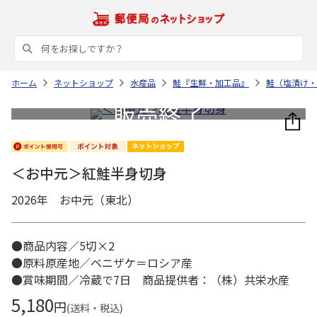
ホーム
ネットショップ
水産品
鮭『生鮮・加工品』
鮭（塩漬け・
＜お中元＞紅鮭半身切身
2026年 お中元（東北）
●商品内容／5切×2
●原料原産地／ベニザケ＝ロシア産
●賞味期間／冷蔵で7日 商品提供者：（株）共栄水産
5,180
円
(送料・税込)