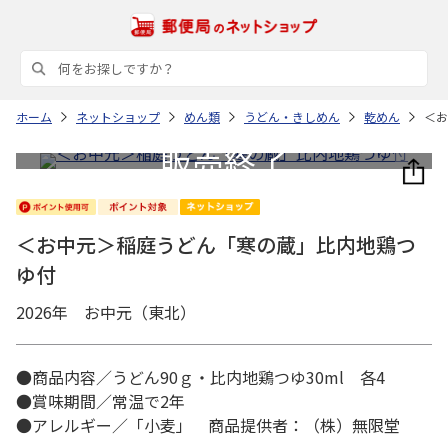
ホーム
ネットショップ
めん類
うどん・きしめん
乾めん
＜お
＜お中元＞稲庭うどん「寒の蔵」比内地鶏つ
ゆ付
2026年 お中元（東北）
●商品内容／うどん90ｇ・比内地鶏つゆ30ml 各4
●賞味期間／常温で2年
●アレルギー／「小麦」 商品提供者：（株）無限堂