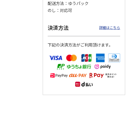
配送方法
ゆうパック
のし
対応可
つぶら
【グリーティング切
【グリーティング切
【のり式】110円普
ーズ
手】ハッピーグリー
手】グリーティング
通切手・千鳥（1シ
ティング（110円）
（シンプル）（110
ート100枚）
決済方法
詳細はこちら
1）
5.0
（2）
円
4.8
…
（11）
4.6
（7）
1,100円
5,500円
11,000円
(送料別)
(送料別)
(送料別)
下記の決済方法がご利用頂けます。