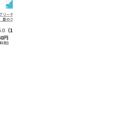
グリーティング切
【グリーティング切
レターパックプラス
＜お中元＞新
】夏のグリーティ
手】夏のグリーティ
（600円）（20部セ
なオールスタ
グ（85円）
ング（110円）
ット）
5.0
（10）
5.0
（17）
4.8
（24）
4.8
（19
50円
1,100円
12,000円
3,780円
送料別)
(送料別)
(送料別)
(送料・税込)