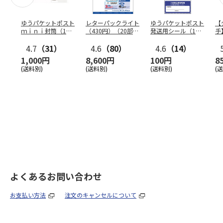
ゆうパケットポスト
レターパックライト
ゆうパケットポスト
【
ｍｉｎｉ封筒（1個
（430円）（20部セ
発送用シール（1個
手
（50枚）セット）
ット）
（20枚）セット）
ン
4.7
（31）
4.6
（80）
4.6
（14）
1,000円
8,600円
100円
8
(送料別)
(送料別)
(送料別)
(
よくあるお問い合わせ
お支払い方法
注文のキャンセルについて