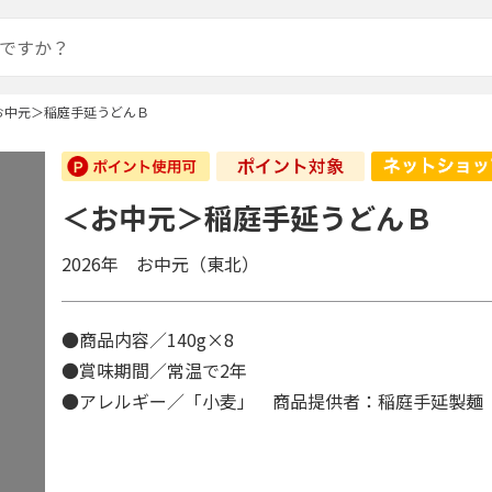
お中元＞稲庭手延うどんＢ
＜お中元＞稲庭手延うどんＢ
2026年 お中元（東北）
●商品内容／140g×8
●賞味期間／常温で2年
●アレルギー／「小麦」 商品提供者：稲庭手延製麺