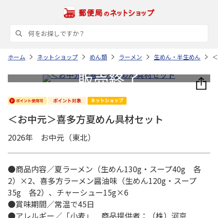
ホーム
ネットショップ
めん類
ラーメン
生めん・半生めん
＜
＜お中元＞喜多方夏めん具材セット
2026年 お中元（東北）
●商品内容／夏ラーメン（生めん130g・スープ40g 各
2）×2、喜多方ラーメン醤油味（生めん120g・スープ
35g 各2）、チャーシュー15g×6
●賞味期間／常温で45日
●アレルギー／「小麦」 商品提供者：（株）河京