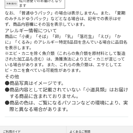
佐川急便でのお届けとなり
ます
なお、「普通ゆうパック」の場合は表示しません。また、「夏期
のみチルドゆうパック」などとなる場合は、記号での表示はせ
ず、商品内容欄にその旨を表示しています。
アレルギー情報について
商品に「小麦」「そば」「卵」「乳」「落花生」「えび」「か
に」「くるみ」のアレルギー特定8品目を含んでいる場合に品目名
を表示します。
※エビ・カニを除く魚介類（これらの魚介類を原材料として製造
された加工品も含む）は、漁獲漁法によりエビ・カニが混じって
いる場合があります。 また、これらの魚介類は、エサとしてエ
ビ・カニを食べている可能性があります。
その他
商品写真はイメージです。
商品内容として記載されていない「小道具類」はお届け
する商品に含まれておりません。
商品の色は、ご覧になるパソコンなどの環境により、実
際と異なる場合があります。
ご利用ガイド
よくあるご質問