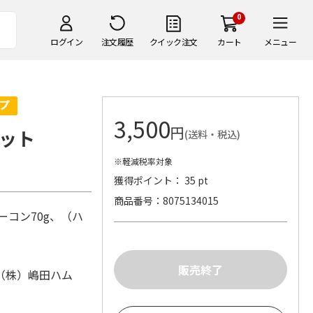
0
ログイン
注文履歴
クイック注文
カート
メニュー
3,500
円
ット
(送料・税込)
※軽減税率対象
獲得ポイント： 35 pt
商品番号
8075134015
ーコン70g、（ハ
（株）嶋田ハム