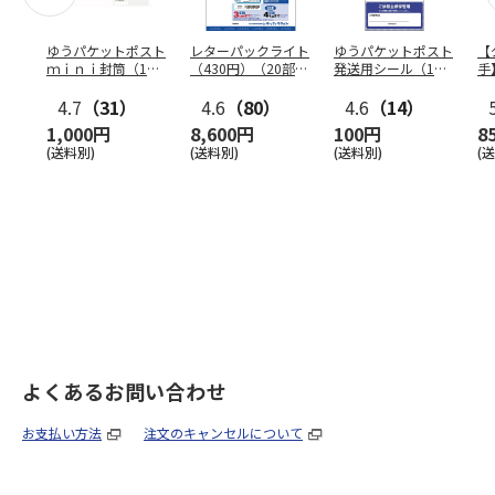
ゆうパケットポスト
レターパックライト
ゆうパケットポスト
【
ｍｉｎｉ封筒（1個
（430円）（20部セ
発送用シール（1個
手
（50枚）セット）
ット）
（20枚）セット）
ン
4.7
（31）
4.6
（80）
4.6
（14）
1,000円
8,600円
100円
8
(送料別)
(送料別)
(送料別)
(
よくあるお問い合わせ
お支払い方法
注文のキャンセルについて