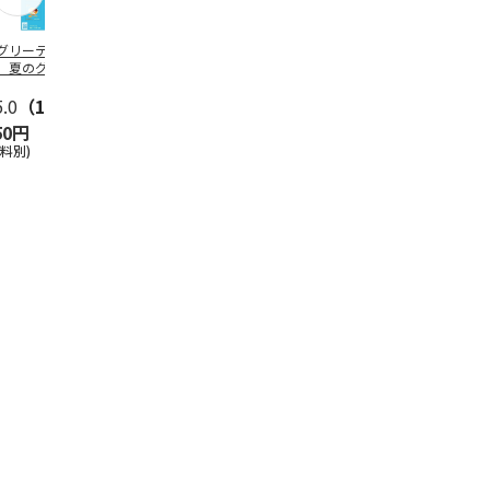
グリーティング切
【グリーティング切
レターパックプラス
＜お中元＞新
】夏のグリーティ
手】夏のグリーティ
（600円）（20部セ
なオールスタ
グ（85円）
ング（110円）
ット）
5.0
（10）
5.0
（17）
4.8
（24）
4.8
（19
50円
1,100円
12,000円
3,780円
送料別)
(送料別)
(送料別)
(送料・税込)