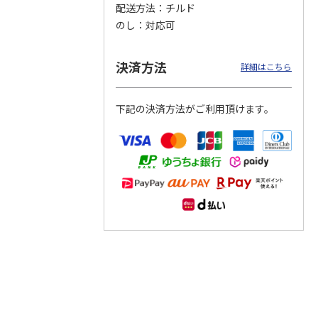
配送方法
チルド
のし
対応可
つぶら
【グリーティング切
【グリーティング切
【のり式】110円普
ーズ
手】ハッピーグリー
手】グリーティング
通切手・千鳥（1シ
ティング（110円）
（シンプル）（110
ート100枚）
決済方法
詳細はこちら
1）
5.0
（2）
円
4.8
…
（11）
4.6
（7）
1,100円
5,500円
11,000円
(送料別)
(送料別)
(送料別)
下記の決済方法がご利用頂けます。