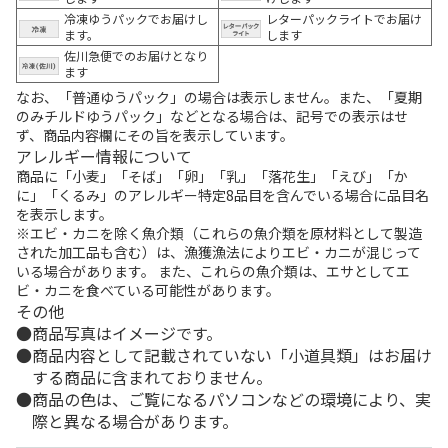
冷凍ゆうパックでお届けし
レターパックライトでお届け
ます。
します
佐川急便でのお届けとなり
ます
なお、「普通ゆうパック」の場合は表示しません。また、「夏期
のみチルドゆうパック」などとなる場合は、記号での表示はせ
ず、商品内容欄にその旨を表示しています。
アレルギー情報について
商品に「小麦」「そば」「卵」「乳」「落花生」「えび」「か
に」「くるみ」のアレルギー特定8品目を含んでいる場合に品目名
を表示します。
※エビ・カニを除く魚介類（これらの魚介類を原材料として製造
された加工品も含む）は、漁獲漁法によりエビ・カニが混じって
いる場合があります。 また、これらの魚介類は、エサとしてエ
ビ・カニを食べている可能性があります。
その他
商品写真はイメージです。
商品内容として記載されていない「小道具類」はお届け
する商品に含まれておりません。
商品の色は、ご覧になるパソコンなどの環境により、実
際と異なる場合があります。