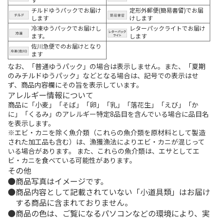
チルドゆうパックでお届け
定形外郵便(簡易書留)でお届
します
けします
冷凍ゆうパックでお届けし
レターパックライトでお届け
ます。
します
佐川急便でのお届けとなり
ます
なお、「普通ゆうパック」の場合は表示しません。また、「夏期
のみチルドゆうパック」などとなる場合は、記号での表示はせ
ず、商品内容欄にその旨を表示しています。
アレルギー情報について
商品に「小麦」「そば」「卵」「乳」「落花生」「えび」「か
に」「くるみ」のアレルギー特定8品目を含んでいる場合に品目名
を表示します。
※エビ・カニを除く魚介類（これらの魚介類を原材料として製造
された加工品も含む）は、漁獲漁法によりエビ・カニが混じって
いる場合があります。 また、これらの魚介類は、エサとしてエ
ビ・カニを食べている可能性があります。
その他
商品写真はイメージです。
商品内容として記載されていない「小道具類」はお届け
する商品に含まれておりません。
商品の色は、ご覧になるパソコンなどの環境により、実