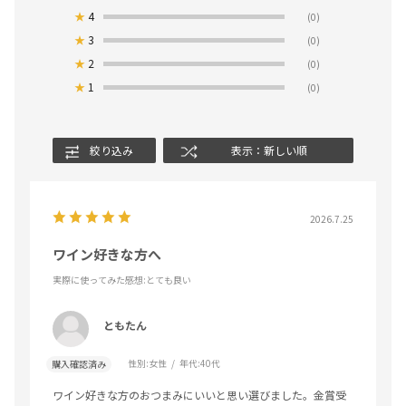
★
4
(0)
★
3
(0)
★
2
(0)
★
1
(0)
絞り込み
表示：新しい順
2026.7.25
ワイン好きな方へ
実際に使ってみた感想
:とても良い
ともたん
性別:
女性
年代:
40代
購入確認済み
ワイン好きな方のおつまみにいいと思い選びました。金賞受