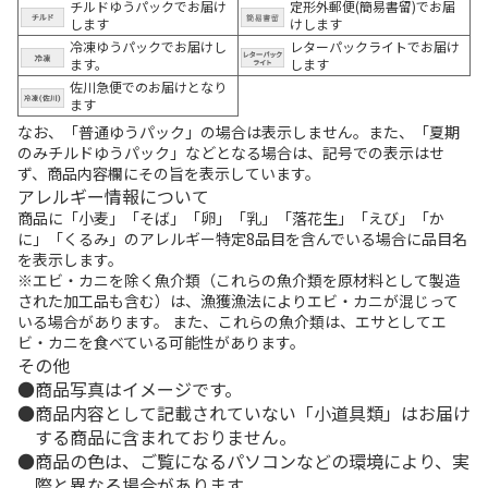
チルドゆうパックでお届け
定形外郵便(簡易書留)でお届
します
けします
冷凍ゆうパックでお届けし
レターパックライトでお届け
ます。
します
佐川急便でのお届けとなり
ます
なお、「普通ゆうパック」の場合は表示しません。また、「夏期
のみチルドゆうパック」などとなる場合は、記号での表示はせ
ず、商品内容欄にその旨を表示しています。
アレルギー情報について
商品に「小麦」「そば」「卵」「乳」「落花生」「えび」「か
に」「くるみ」のアレルギー特定8品目を含んでいる場合に品目名
を表示します。
※エビ・カニを除く魚介類（これらの魚介類を原材料として製造
された加工品も含む）は、漁獲漁法によりエビ・カニが混じって
いる場合があります。 また、これらの魚介類は、エサとしてエ
ビ・カニを食べている可能性があります。
その他
商品写真はイメージです。
商品内容として記載されていない「小道具類」はお届け
する商品に含まれておりません。
商品の色は、ご覧になるパソコンなどの環境により、実
際と異なる場合があります。