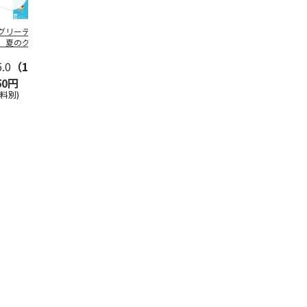
グリーティング切
【グリーティング切
レターパックプラス
＜お中元＞新
】夏のグリーティ
手】夏のグリーティ
（600円）（20部セ
なオールスタ
グ（85円）
ング（110円）
ット）
5.0
（10）
5.0
（17）
4.8
（24）
4.8
（19
50円
1,100円
12,000円
3,780円
送料別)
(送料別)
(送料別)
(送料・税込)