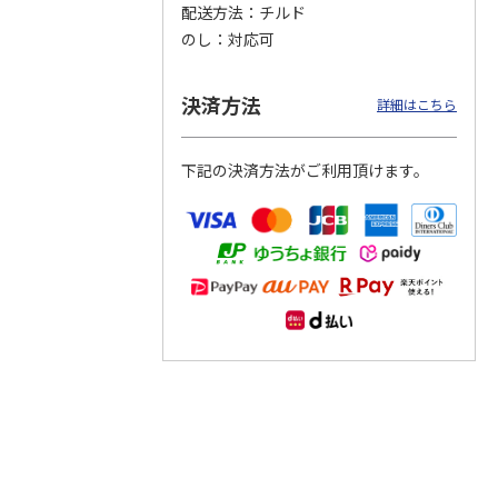
配送方法
チルド
のし
対応可
つぶら
【グリーティング切
【グリーティング切
【のり式】110円普
ーズ
手】ハッピーグリー
手】グリーティング
通切手・千鳥（1シ
ティング（110円）
（シンプル）（110
ート100枚）
決済方法
詳細はこちら
1）
5.0
（2）
円
4.8
…
（11）
4.6
（7）
1,100円
5,500円
11,000円
(送料別)
(送料別)
(送料別)
下記の決済方法がご利用頂けます。