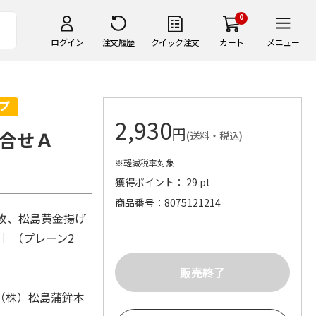
0
ログイン
注文履歴
クイック注文
カート
メニュー
2,930
円
合せＡ
(送料・税込)
※軽減税率対象
獲得ポイント： 29 pt
商品番号
8075121214
枚、松島黄金揚げ
］（プレーン2
（株）松島蒲鉾本