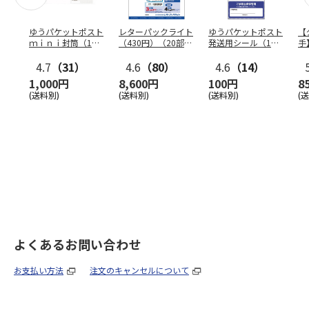
ゆうパケットポスト
レターパックライト
ゆうパケットポスト
【
ｍｉｎｉ封筒（1個
（430円）（20部セ
発送用シール（1個
手
（50枚）セット）
ット）
（20枚）セット）
ン
4.7
（31）
4.6
（80）
4.6
（14）
1,000円
8,600円
100円
8
(送料別)
(送料別)
(送料別)
(
よくあるお問い合わせ
お支払い方法
注文のキャンセルについて