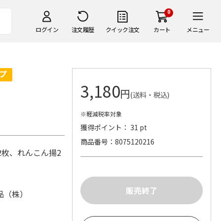
0
ログイン
注文履歴
クイック注文
カート
メニュー
3,180
円
(送料・税込)
※軽減税率対象
獲得ポイント： 31 pt
商品番号
8075120216
2枚、れんこん揚2
品（株）