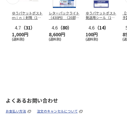
ゆうパケットポスト
レターパックライト
ゆうパケットポスト
【
ｍｉｎｉ封筒（1個
（430円）（20部セ
発送用シール（1個
手
（50枚）セット）
ット）
（20枚）セット）
ン
4.7
（31）
4.6
（80）
4.6
（14）
1,000円
8,600円
100円
8
(送料別)
(送料別)
(送料別)
(
よくあるお問い合わせ
お支払い方法
注文のキャンセルについて