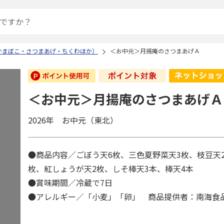
かまぼこ・さつまあげ・ちくわほか）
＜お中元＞月揚庵のさつまあげＡ
＜お中元＞月揚庵のさつまあげＡ
2026年 お中元（東北）
●商品内容／ごぼう天6枚、三色夏野菜天3枚、枝豆天
枚、紅しょうが天2枚、しそ棒天3本、棒天4本
●賞味期間／冷蔵で7日
●アレルギー／「小麦」「卵」 商品提供者：南海食