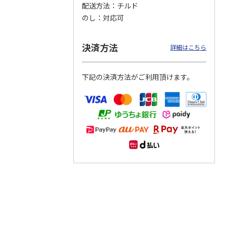
配送方法
チルド
のし
対応可
つぶら
【グリーティング切
【グリーティング切
【のり式】110円普
ーズ
手】ハッピーグリー
手】グリーティング
通切手・千鳥（1シ
ティング（110円）
（シンプル）（110
ート100枚）
決済方法
詳細はこちら
1）
5.0
（2）
円
4.8
…
（11）
4.6
（7）
1,100円
5,500円
11,000円
(送料別)
(送料別)
(送料別)
下記の決済方法がご利用頂けます。