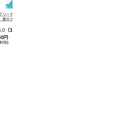
グリーティング切
【グリーティング切
レターパックプラス
＜お中元＞新
】夏のグリーティ
手】夏のグリーティ
（600円）（20部セ
なオールスタ
グ（85円）
ング（110円）
ット）
5.0
（10）
5.0
（17）
4.8
（24）
4.8
（19
50円
1,100円
12,000円
3,780円
送料別)
(送料別)
(送料別)
(送料・税込)