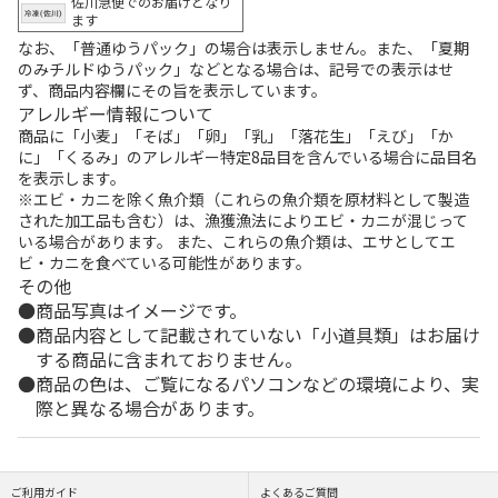
佐川急便でのお届けとなり
ます
なお、「普通ゆうパック」の場合は表示しません。また、「夏期
のみチルドゆうパック」などとなる場合は、記号での表示はせ
ず、商品内容欄にその旨を表示しています。
アレルギー情報について
商品に「小麦」「そば」「卵」「乳」「落花生」「えび」「か
に」「くるみ」のアレルギー特定8品目を含んでいる場合に品目名
を表示します。
※エビ・カニを除く魚介類（これらの魚介類を原材料として製造
された加工品も含む）は、漁獲漁法によりエビ・カニが混じって
いる場合があります。 また、これらの魚介類は、エサとしてエ
ビ・カニを食べている可能性があります。
その他
商品写真はイメージです。
商品内容として記載されていない「小道具類」はお届け
する商品に含まれておりません。
商品の色は、ご覧になるパソコンなどの環境により、実
際と異なる場合があります。
ご利用ガイド
よくあるご質問