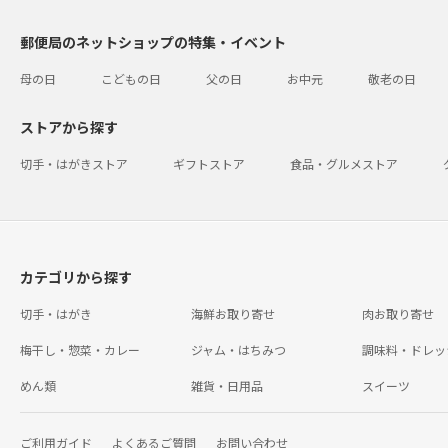
郵便局のネットショップの特集・イベント
母の日
こどもの日
父の日
お中元
敬老の日
ストアから探す
切手・はがきストア
ギフトストア
食品・グルメストア
カテゴリから探す
切手・はがき
海鮮お取り寄せ
肉お取り寄せ
梅干し・惣菜・カレー
ジャム・はちみつ
調味料・ドレッ
めん類
雑貨・日用品
スイーツ
ご利用ガイド
よくあるご質問
お問い合わせ