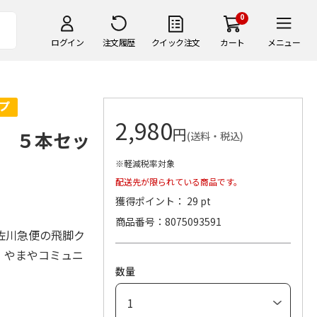
0
ログイン
注文履歴
クイック注文
カート
メニュー
2,980
円
 ５本セッ
(送料・税込)
※軽減税率対象
配送先が限られている商品です。
獲得ポイント： 29 pt
商品番号
8075093591
佐川急便の飛脚ク
）やまやコミュニ
数量