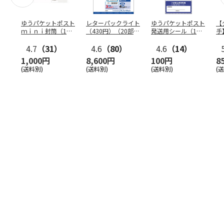
ゆうパケットポスト
レターパックライト
ゆうパケットポスト
【
ｍｉｎｉ封筒（1個
（430円）（20部セ
発送用シール（1個
手
（50枚）セット）
ット）
（20枚）セット）
ン
4.7
（31）
4.6
（80）
4.6
（14）
1,000円
8,600円
100円
8
(送料別)
(送料別)
(送料別)
(