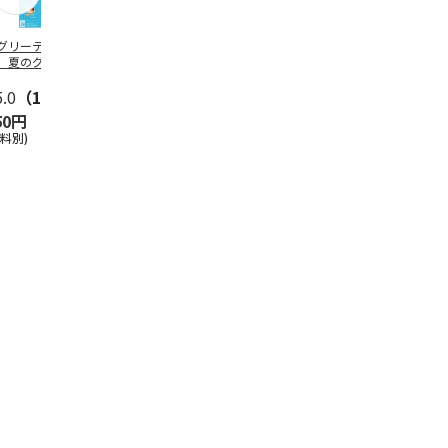
グリーティング切
【グリーティング切
レターパックプラス
＜お中元＞新
】夏のグリーティ
手】夏のグリーティ
（600円）（20部セ
なオールスタ
グ（85円）
ング（110円）
ット）
5.0
（10）
5.0
（17）
4.8
（24）
4.8
（19
50円
1,100円
12,000円
3,780円
送料別)
(送料別)
(送料別)
(送料・税込)