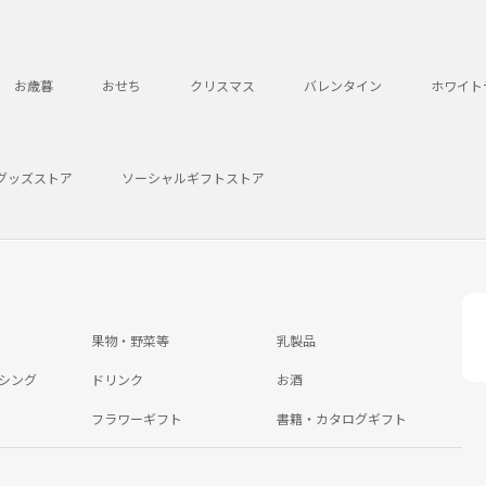
お歳暮
おせち
クリスマス
バレンタイン
ホワイト
グッズストア
ソーシャルギフトストア
果物・野菜等
乳製品
シング
ドリンク
お酒
フラワーギフト
書籍・カタログギフト