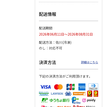
つぶら
【グリーティング切
【グリーティング切
【のり式】110円普
配送情報
ーズ
手】ハッピーグリー
手】グリーティング
通切手・千鳥（1シ
ティング（110円）
（シンプル）（110
ート100枚）
1）
5.0
（2）
円
4.8
…
（11）
4.6
（7）
配送期間
1,100円
5,500円
11,000円
(送料別)
(送料別)
(送料別)
2026年06月11日～2026年08月31日
配送方法
佐川(冷凍)
のし
対応不可
決済方法
詳細はこちら
下記の決済方法がご利用頂けます。