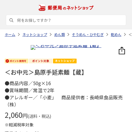
ホーム
ネットショップ
めん類
そうめん・ひやむぎ
乾めん
＜
＜お中元＞島原手延素麺【蔵】
●商品内容／50g×16
●賞味期間／常温で2年
●アレルギー／「小麦」 商品提供者：長崎県食品販売
（株）
2,060
円
(送料・税込)
※軽減税率対象