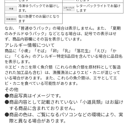
冷凍ゆうパックでお届けし
レターパックライトでお届け
ます。
します
佐川急便でのお届けとなり
ます
なお、「普通ゆうパック」の場合は表示しません。また、「夏期
のみチルドゆうパック」などとなる場合は、記号での表示はせ
ず、商品内容欄にその旨を表示しています。
アレルギー情報について
商品に「小麦」「そば」「卵」「乳」「落花生」「えび」「か
に」「くるみ」のアレルギー特定8品目を含んでいる場合に品目名
を表示します。
※エビ・カニを除く魚介類（これらの魚介類を原材料として製造
された加工品も含む）は、漁獲漁法によりエビ・カニが混じって
いる場合があります。 また、これらの魚介類は、エサとしてエ
ビ・カニを食べている可能性があります。
その他
商品写真はイメージです。
商品内容として記載されていない「小道具類」はお届け
する商品に含まれておりません。
商品の色は、ご覧になるパソコンなどの環境により、実
際と異なる場合があります。