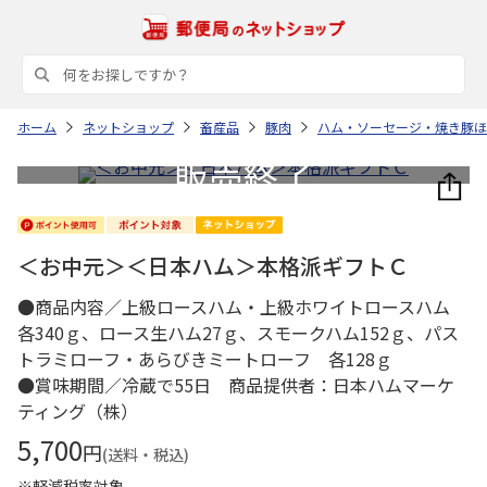
ホーム
ネットショップ
畜産品
豚肉
ハム・ソーセージ・焼き豚ほ
＜お中元＞＜日本ハム＞本格派ギフトＣ
●商品内容／上級ロースハム・上級ホワイトロースハム
各340ｇ、ロース生ハム27ｇ、スモークハム152ｇ、パス
トラミローフ・あらびきミートローフ 各128ｇ
●賞味期間／冷蔵で55日 商品提供者：日本ハムマーケ
ティング（株）
5,700
円
(送料・税込)
※軽減税率対象