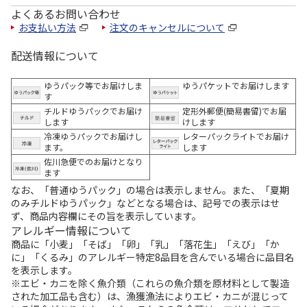
よくあるお問い合わせ
お支払い方法
注文のキャンセルについて
配送情報について
ゆうパック等でお届けしま
ゆうパケットでお届けします
す
チルドゆうパックでお届け
定形外郵便(簡易書留)でお届
します
けします
冷凍ゆうパックでお届けし
レターパックライトでお届け
ます。
します
佐川急便でのお届けとなり
ます
なお、「普通ゆうパック」の場合は表示しません。また、「夏期
のみチルドゆうパック」などとなる場合は、記号での表示はせ
ず、商品内容欄にその旨を表示しています。
アレルギー情報について
商品に「小麦」「そば」「卵」「乳」「落花生」「えび」「か
に」「くるみ」のアレルギー特定8品目を含んでいる場合に品目名
を表示します。
※エビ・カニを除く魚介類（これらの魚介類を原材料として製造
された加工品も含む）は、漁獲漁法によりエビ・カニが混じって