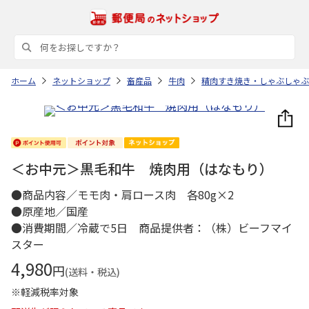
ホーム
ネットショップ
畜産品
牛肉
精肉すき焼き・しゃぶしゃぶ
＜お中元＞黒毛和牛 焼肉用（はなもり）
●商品内容／モモ肉・肩ロース肉 各80g×2
●原産地／国産
●消費期間／冷蔵で5日 商品提供者：（株）ビーフマイ
スター
4,980
円
(送料・税込)
※軽減税率対象