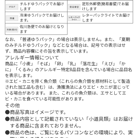
チルドゆうパックでお届け
定形外郵便(簡易書留)でお届
します
けします
冷凍ゆうパックでお届けし
レターパックライトでお届け
ます。
します
佐川急便でのお届けとなり
ます
なお、「普通ゆうパック」の場合は表示しません。また、「夏期
のみチルドゆうパック」などとなる場合は、記号での表示はせ
ず、商品内容欄にその旨を表示しています。
アレルギー情報について
商品に「小麦」「そば」「卵」「乳」「落花生」「えび」「か
に」「くるみ」のアレルギー特定8品目を含んでいる場合に品目名
を表示します。
※エビ・カニを除く魚介類（これらの魚介類を原材料として製造
された加工品も含む）は、漁獲漁法によりエビ・カニが混じって
いる場合があります。 また、これらの魚介類は、エサとしてエ
ビ・カニを食べている可能性があります。
その他
商品写真はイメージです。
商品内容として記載されていない「小道具類」はお届け
する商品に含まれておりません。
商品の色は、ご覧になるパソコンなどの環境により、実