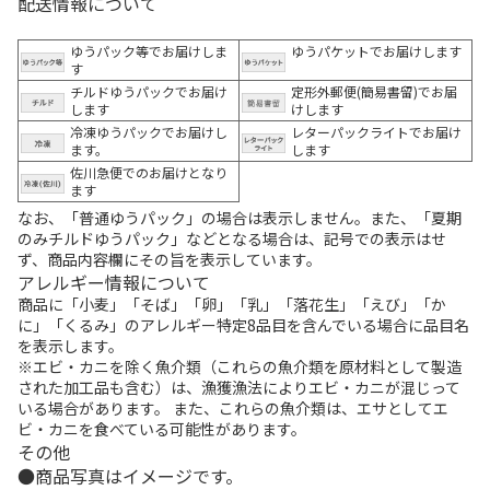
配送情報について
ゆうパック等でお届けしま
ゆうパケットでお届けします
す
チルドゆうパックでお届け
定形外郵便(簡易書留)でお届
します
けします
冷凍ゆうパックでお届けし
レターパックライトでお届け
ます。
します
佐川急便でのお届けとなり
ます
なお、「普通ゆうパック」の場合は表示しません。また、「夏期
のみチルドゆうパック」などとなる場合は、記号での表示はせ
ず、商品内容欄にその旨を表示しています。
アレルギー情報について
商品に「小麦」「そば」「卵」「乳」「落花生」「えび」「か
に」「くるみ」のアレルギー特定8品目を含んでいる場合に品目名
を表示します。
※エビ・カニを除く魚介類（これらの魚介類を原材料として製造
された加工品も含む）は、漁獲漁法によりエビ・カニが混じって
いる場合があります。 また、これらの魚介類は、エサとしてエ
ビ・カニを食べている可能性があります。
その他
商品写真はイメージです。