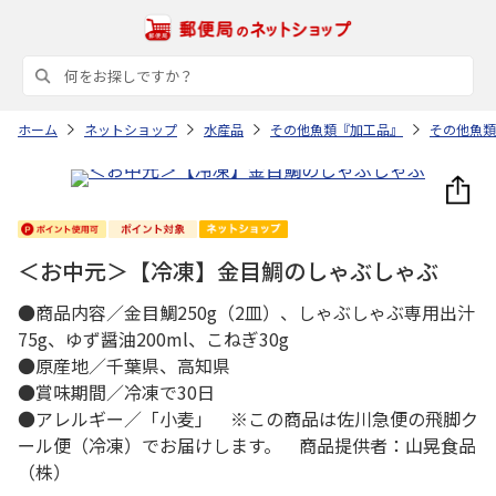
ホーム
ネットショップ
水産品
その他魚類『加工品』
その他魚類
＜お中元＞【冷凍】金目鯛のしゃぶしゃぶ
●商品内容／金目鯛250g（2皿）、しゃぶしゃぶ専用出汁
75g、ゆず醤油200ml、こねぎ30g
●原産地／千葉県、高知県
●賞味期間／冷凍で30日
●アレルギー／「小麦」 ※この商品は佐川急便の飛脚ク
ール便（冷凍）でお届けします。 商品提供者：山晃食品
（株）