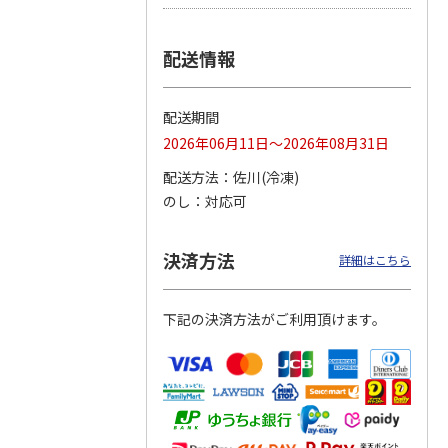
つぶら
【グリーティング切
【グリーティング切
【のり式】110円普
配送情報
ーズ
手】ハッピーグリー
手】グリーティング
通切手・千鳥（1シ
ティング（110円）
（シンプル）（110
ート100枚）
1）
5.0
（2）
円
4.8
…
（11）
4.6
（7）
配送期間
1,100円
5,500円
11,000円
(送料別)
(送料別)
(送料別)
2026年06月11日～2026年08月31日
配送方法
佐川(冷凍)
のし
対応可
決済方法
詳細はこちら
下記の決済方法がご利用頂けます。