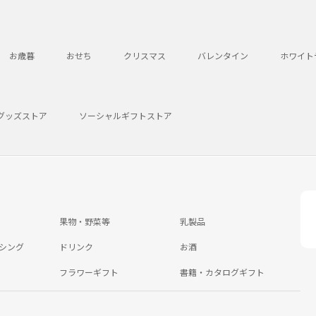
お歳暮
おせち
クリスマス
バレンタイン
ホワイト
グッズストア
ソーシャルギフトストア
果物・野菜等
乳製品
シング
ドリンク
お酒
フラワーギフト
書籍・カタログギフト