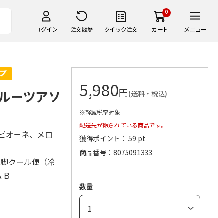
0
ログイン
注文履歴
クイック注文
カート
メニュー
5,980
円
ルーツアソ
(送料・税込)
※軽減税率対象
配送先が限られている商品です。
、ピオーネ、メロ
獲得ポイント： 59 pt
商品番号
8075091333
飛脚クール便（冷
ＡＢ
数量