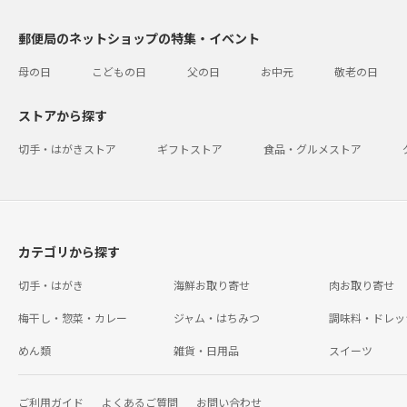
郵便局のネットショップの特集・イベント
母の日
こどもの日
父の日
お中元
敬老の日
ストアから探す
切手・はがきストア
ギフトストア
食品・グルメストア
カテゴリから探す
切手・はがき
海鮮お取り寄せ
肉お取り寄せ
梅干し・惣菜・カレー
ジャム・はちみつ
調味料・ドレッ
めん類
雑貨・日用品
スイーツ
ご利用ガイド
よくあるご質問
お問い合わせ