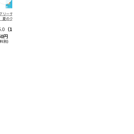
グリーティング切
【グリーティング切
レターパックプラス
＜お中元＞新
】夏のグリーティ
手】夏のグリーティ
（600円）（20部セ
なオールスタ
グ（85円）
ング（110円）
ット）
5.0
（10）
5.0
（17）
4.8
（24）
4.8
（19
50円
1,100円
12,000円
3,780円
送料別)
(送料別)
(送料別)
(送料・税込)