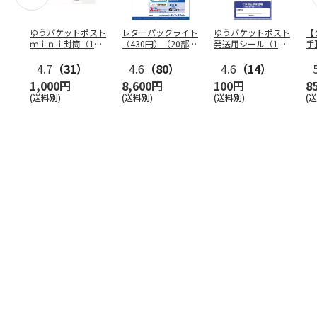
ゆうパケットポスト
レターパックライト
ゆうパケットポスト
【
ｍｉｎｉ封筒（1個
（430円）（20部セ
発送用シール（1個
手
（50枚）セット）
ット）
（20枚）セット）
ン
4.7
（31）
4.6
（80）
4.6
（14）
1,000円
8,600円
100円
8
(送料別)
(送料別)
(送料別)
(