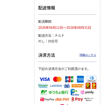
配送情報
つぶら
【グリーティング切
【グリーティング切
【のり式】110円普
ーズ
手】ハッピーグリー
手】グリーティング
通切手・千鳥（1シ
ティング（110円）
（シンプル）（110
ート100枚）
配送期間
1）
5.0
（2）
円
4.8
…
（11）
4.6
（7）
2026年06月11日～2026年08月31日
1,100円
5,500円
11,000円
(送料別)
(送料別)
(送料別)
配送方法
チルド
のし
対応可
決済方法
詳細はこちら
下記の決済方法がご利用頂けます。