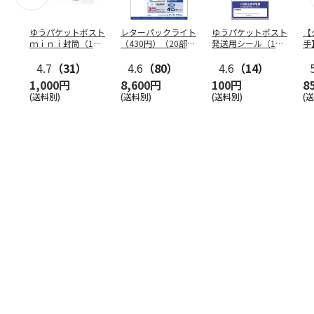
ゆうパケットポスト
レターパックライト
ゆうパケットポスト
【
ｍｉｎｉ封筒（1個
（430円）（20部セ
発送用シール（1個
手
（50枚）セット）
ット）
（20枚）セット）
ン
4.7
（31）
4.6
（80）
4.6
（14）
1,000円
8,600円
100円
8
(送料別)
(送料別)
(送料別)
(