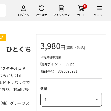
0
ログイン
注文履歴
クイック注文
カート
メニュー
3,980
円
 ひとくち
(送料・税込)
※軽減税率対象
獲得ポイント： 39 pt
・ピスタチオ香る
商品番号
8075090931
やわらか芽2個
ルドゆうパックで
数量
ており、お届け後
（株）グレープス