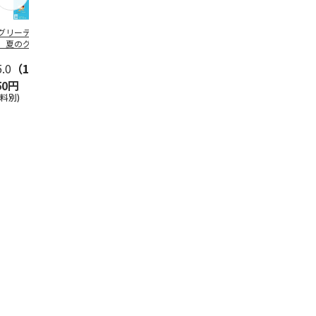
グリーティング切
【グリーティング切
レターパックプラス
＜お中元＞新
】夏のグリーティ
手】夏のグリーティ
（600円）（20部セ
なオールスタ
グ（85円）
ング（110円）
ット）
5.0
（10）
5.0
（17）
4.8
（24）
4.8
（19
50円
1,100円
12,000円
3,780円
送料別)
(送料別)
(送料別)
(送料・税込)