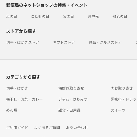
郵便局のネットショップの特集・イベント
母の日
こどもの日
父の日
お中元
敬老の日
ストアから探す
切手・はがきストア
ギフトストア
食品・グルメストア
カテゴリから探す
切手・はがき
海鮮お取り寄せ
肉お取り寄せ
梅干し・惣菜・カレー
ジャム・はちみつ
調味料・ドレッ
めん類
雑貨・日用品
スイーツ
ご利用ガイド
よくあるご質問
お問い合わせ