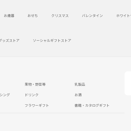
お歳暮
おせち
クリスマス
バレンタイン
ホワイト
グッズストア
ソーシャルギフトストア
果物・野菜等
乳製品
シング
ドリンク
お酒
フラワーギフト
書籍・カタログギフト