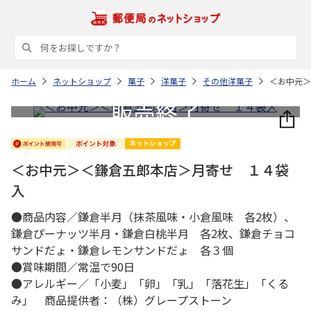
ホーム
ネットショップ
菓子
洋菓子
その他洋菓子
＜お中元＞
＜お中元＞＜鎌倉五郎本店＞月寄せ １４袋
入
●商品内容／鎌倉半月（抹茶風味・小倉風味 各2枚）、
鎌倉ぴーナッツ半月・鎌倉白桃半月 各2枚、鎌倉チョコ
サンドだょ・鎌倉レモンサンドだょ 各３個
●賞味期間／常温で90日
●アレルギー／「小麦」「卵」「乳」「落花生」「くる
み」 商品提供者：（株）グレープストーン