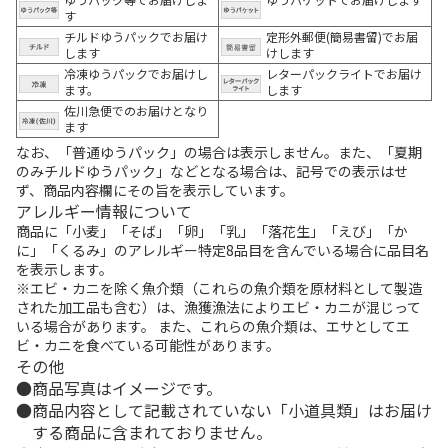
す
チルドゆうパックでお届け
定形外郵便(簡易書留)でお届
します
けします
冷凍ゆうパックでお届けし
レターパックライトでお届け
ます。
します
佐川急便でのお届けとなり
ます
なお、「普通ゆうパック」の場合は表示しません。また、「夏期
のみチルドゆうパック」などとなる場合は、記号での表示はせ
ず、商品内容欄にその旨を表示しています。
アレルギー情報について
商品に「小麦」「そば」「卵」「乳」「落花生」「えび」「か
に」「くるみ」のアレルギー特定8品目を含んでいる場合に品目名
を表示します。
※エビ・カニを除く魚介類（これらの魚介類を原材料として製造
された加工品も含む）は、漁獲漁法によりエビ・カニが混じって
いる場合があります。 また、これらの魚介類は、エサとしてエ
ビ・カニを食べている可能性があります。
その他
商品写真はイメージです。
商品内容として記載されていない「小道具類」はお届け
する商品に含まれておりません。