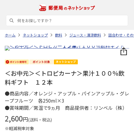
ホーム
ネットショップ
飲料
ジュース・清涼飲料
詰合わせ・その
＜お中元＞＜トロピカーナ＞果汁１００％飲
料ギフト １２本
●商品内容／オレンジ・アップル・パインアップル・グレ
ープフルーツ 各250ml×3
●賞味期間／常温で9ヵ月 商品提供者：リンベル（株）
2,600
円
(送料・税込)
※軽減税率対象