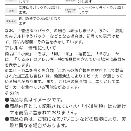
します
けします
冷凍ゆうパックでお届けし
レターパックライトでお届け
ます。
します
佐川急便でのお届けとなり
ます
なお、「普通ゆうパック」の場合は表示しません。また、「夏期
のみチルドゆうパック」などとなる場合は、記号での表示はせ
ず、商品内容欄にその旨を表示しています。
アレルギー情報について
商品に「小麦」「そば」「卵」「乳」「落花生」「えび」「か
に」「くるみ」のアレルギー特定8品目を含んでいる場合に品目名
を表示します。
※エビ・カニを除く魚介類（これらの魚介類を原材料として製造
された加工品も含む）は、漁獲漁法によりエビ・カニが混じって
いる場合があります。 また、これらの魚介類は、エサとしてエ
ビ・カニを食べている可能性があります。
その他
商品写真はイメージです。
商品内容として記載されていない「小道具類」はお届け
する商品に含まれておりません。
商品の色は、ご覧になるパソコンなどの環境により、実
際と異なる場合があります。