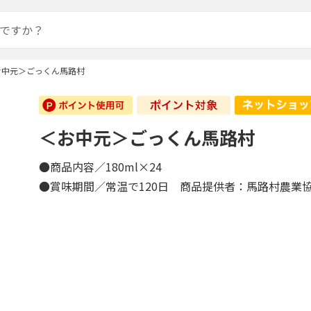
お中元＞ごっくん馬路村
＜お中元＞ごっくん馬路村
●商品内容／180ml×24
●賞味期間／常温で120日 商品提供者：馬路村農業