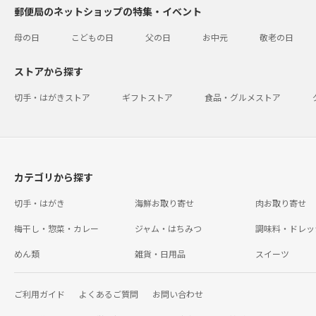
郵便局のネットショップの特集・イベント
母の日
こどもの日
父の日
お中元
敬老の日
ストアから探す
切手・はがきストア
ギフトストア
食品・グルメストア
カテゴリから探す
切手・はがき
海鮮お取り寄せ
肉お取り寄せ
梅干し・惣菜・カレー
ジャム・はちみつ
調味料・ドレッ
めん類
雑貨・日用品
スイーツ
ご利用ガイド
よくあるご質問
お問い合わせ