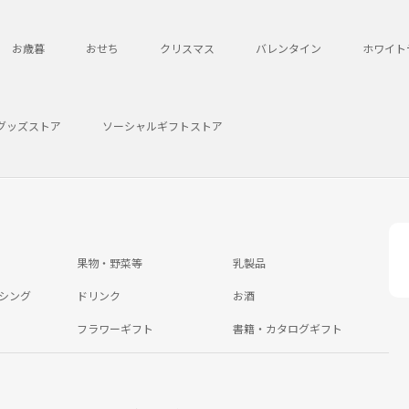
お歳暮
おせち
クリスマス
バレンタイン
ホワイト
グッズストア
ソーシャルギフトストア
果物・野菜等
乳製品
シング
ドリンク
お酒
フラワーギフト
書籍・カタログギフト