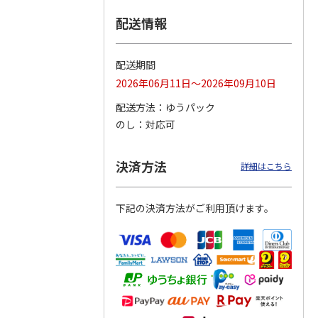
配送情報
つぶら
【グリーティング切
【グリーティング切
【のり式】110円普
ーズ
手】ハッピーグリー
手】グリーティング
通切手・千鳥（1シ
ティング（110円）
（シンプル）（110
ート100枚）
配送期間
1）
5.0
（2）
円
4.8
…
（11）
4.6
（7）
2026年06月11日～2026年09月10日
1,100円
5,500円
11,000円
(送料別)
(送料別)
(送料別)
配送方法
ゆうパック
のし
対応可
決済方法
詳細はこちら
下記の決済方法がご利用頂けます。