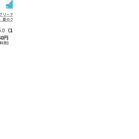
グリーティング切
【グリーティング切
レターパックプラス
＜お中元＞新
】夏のグリーティ
手】夏のグリーティ
（600円）（20部セ
なオールスタ
グ（85円）
ング（110円）
ット）
5.0
（10）
5.0
（17）
4.8
（24）
4.8
（19
50円
1,100円
12,000円
3,780円
送料別)
(送料別)
(送料別)
(送料・税込)