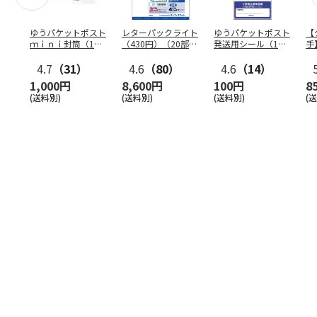
ゆうパケットポスト
レターパックライト
ゆうパケットポスト
【
ｍｉｎｉ封筒（1個
（430円）（20部セ
発送用シール（1個
手
（50枚）セット）
ット）
（20枚）セット）
ン
4.7
（31）
4.6
（80）
4.6
（14）
1,000円
8,600円
100円
8
(送料別)
(送料別)
(送料別)
(