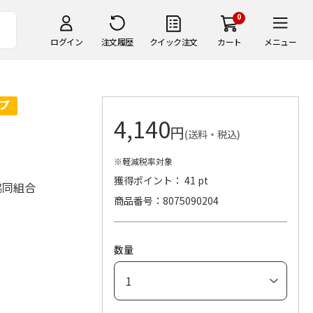
0
ログイン
注文履歴
クイック注文
カート
メニュー
4,140
円
(送料・税込)
※軽減税率対象
獲得ポイント： 41 pt
協同組合
商品番号
8075090204
数量