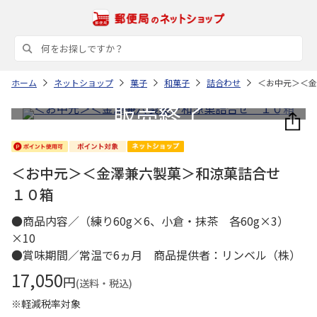
ホーム
ネットショップ
菓子
和菓子
詰合わせ
＜お中元＞＜金
＜お中元＞＜金澤兼六製菓＞和涼菓詰合せ
１０箱
●商品内容／（練り60g×6、小倉・抹茶 各60g×3）
×10
●賞味期間／常温で6ヵ月 商品提供者：リンベル（株）
17,050
円
(送料・税込)
※軽減税率対象