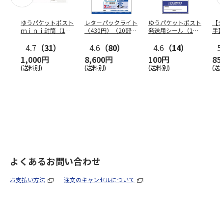
ゆうパケットポスト
レターパックライト
ゆうパケットポスト
【
ｍｉｎｉ封筒（1個
（430円）（20部セ
発送用シール（1個
手
（50枚）セット）
ット）
（20枚）セット）
ン
4.7
（31）
4.6
（80）
4.6
（14）
1,000円
8,600円
100円
8
(送料別)
(送料別)
(送料別)
(
よくあるお問い合わせ
お支払い方法
注文のキャンセルについて