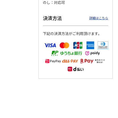
のし
対応可
つぶら
【グリーティング切
【グリーティング切
【のり式】110円普
ーズ
手】ハッピーグリー
手】グリーティング
通切手・千鳥（1シ
決済方法
詳細はこちら
ティング（110円）
（シンプル）（110
ート100枚）
1）
5.0
（2）
円
4.8
…
（11）
4.6
（7）
1,100円
5,500円
11,000円
下記の決済方法がご利用頂けます。
(送料別)
(送料別)
(送料別)