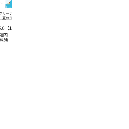
グリーティング切
【グリーティング切
レターパックプラス
＜お中元＞新
】夏のグリーティ
手】夏のグリーティ
（600円）（20部セ
なオールスタ
グ（85円）
ング（110円）
ット）
5.0
（10）
5.0
（17）
4.8
（24）
4.8
（19
50円
1,100円
12,000円
3,780円
送料別)
(送料別)
(送料別)
(送料・税込)