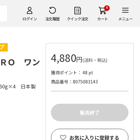
0
ログイン
注文履歴
クイック注文
カート
メニュー
4,880
円
ＲＯ ワン
(送料・税込)
獲得ポイント： 48 pt
商品番号
8075083143
760g×4 日本製
お気に入りに登録する