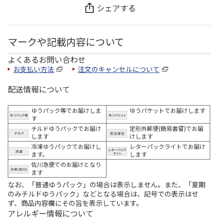
シェアする
マークや記載内容について
よくあるお問い合わせ
お支払い方法
注文のキャンセルについて
配送情報について
ゆうパック等でお届けしま
ゆうパケットでお届けします
す
チルドゆうパックでお届け
定形外郵便(簡易書留)でお届
します
けします
冷凍ゆうパックでお届けし
レターパックライトでお届け
ます。
します
佐川急便でのお届けとなり
ます
なお、「普通ゆうパック」の場合は表示しません。また、「夏期
のみチルドゆうパック」などとなる場合は、記号での表示はせ
ず、商品内容欄にその旨を表示しています。
アレルギー情報について