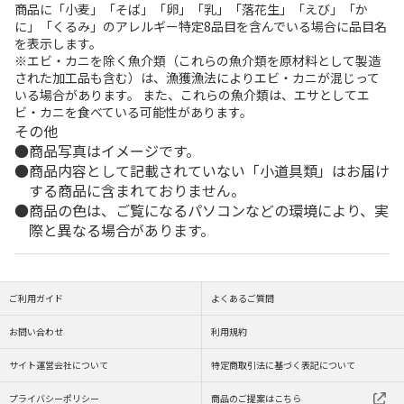
商品に「小麦」「そば」「卵」「乳」「落花生」「えび」「か
に」「くるみ」のアレルギー特定8品目を含んでいる場合に品目名
を表示します。
※エビ・カニを除く魚介類（これらの魚介類を原材料として製造
された加工品も含む）は、漁獲漁法によりエビ・カニが混じって
いる場合があります。 また、これらの魚介類は、エサとしてエ
ビ・カニを食べている可能性があります。
その他
商品写真はイメージです。
商品内容として記載されていない「小道具類」はお届け
する商品に含まれておりません。
商品の色は、ご覧になるパソコンなどの環境により、実
際と異なる場合があります。
ご利用ガイド
よくあるご質問
お問い合わせ
利用規約
サイト運営会社について
特定商取引法に基づく表記について
プライバシーポリシー
商品のご提案はこちら