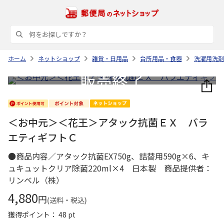
ホーム
ネットショップ
雑貨・日用品
台所用品・食器
洗濯用洗剤
＜お中元＞＜花王＞アタック抗菌ＥＸ バラ
エティギフトＣ
●商品内容／アタック抗菌EX750g、詰替用590g×6、キ
ュキュットクリア除菌220ml×4 日本製 商品提供者：
リンベル（株）
4,880
円
(送料・税込)
獲得ポイント： 48 pt