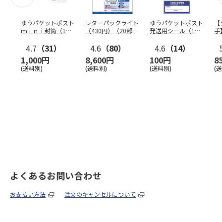
ゆうパケットポスト
レターパックライト
ゆうパケットポスト
【
ｍｉｎｉ封筒（1個
（430円）（20部セ
発送用シール（1個
手
（50枚）セット）
ット）
（20枚）セット）
ン
4.7
（31）
4.6
（80）
4.6
（14）
1,000円
8,600円
100円
8
(送料別)
(送料別)
(送料別)
(
よくあるお問い合わせ
お支払い方法
注文のキャンセルについて