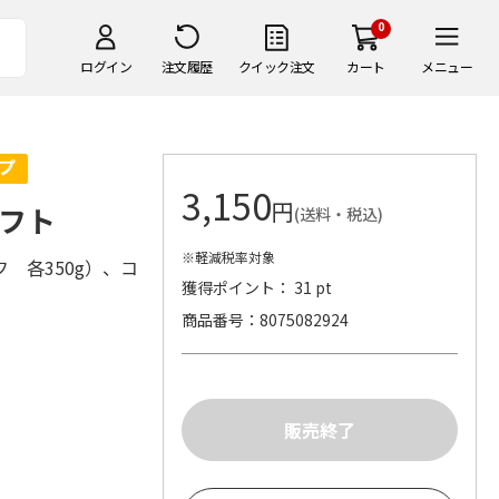
0
ログイン
注文履歴
クイック注文
カート
メニュー
3,150
円
フト
(送料・税込)
※軽減税率対象
 各350g）、コ
獲得ポイント： 31 pt
商品番号
8075082924
）