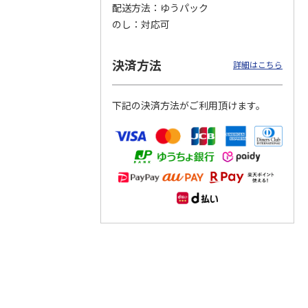
配送方法
ゆうパック
のし
対応可
つぶら
【グリーティング切
【グリーティング切
【のり式】110円普
ーズ
手】ハッピーグリー
手】グリーティング
通切手・千鳥（1シ
ティング（110円）
（シンプル）（110
ート100枚）
決済方法
詳細はこちら
1）
5.0
（2）
円
4.8
…
（11）
4.6
（7）
1,100円
5,500円
11,000円
(送料別)
(送料別)
(送料別)
下記の決済方法がご利用頂けます。