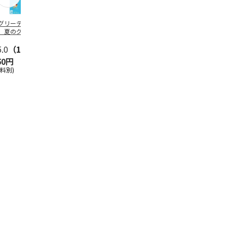
グリーティング切
【グリーティング切
レターパックプラス
＜お中元＞新
】夏のグリーティ
手】夏のグリーティ
（600円）（20部セ
なオールスタ
グ（85円）
ング（110円）
ット）
5.0
（10）
5.0
（17）
4.8
（24）
4.8
（19
50円
1,100円
12,000円
3,780円
送料別)
(送料別)
(送料別)
(送料・税込)