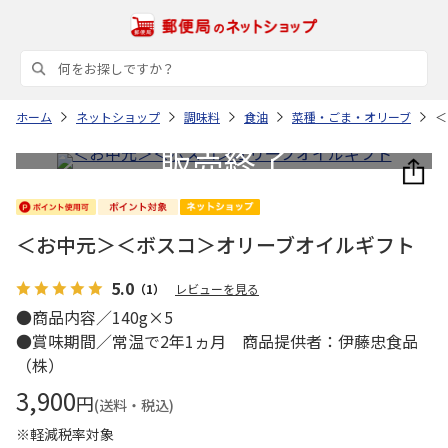
ホーム
ネットショップ
調味料
食油
菜種・ごま・オリーブ
＜
＜お中元＞＜ボスコ＞オリーブオイルギフト
5.0
（1）
レビューを見る
●商品内容／140g×5
●賞味期間／常温で2年1ヵ月 商品提供者：伊藤忠食品
（株）
3,900
円
(送料・税込)
※軽減税率対象