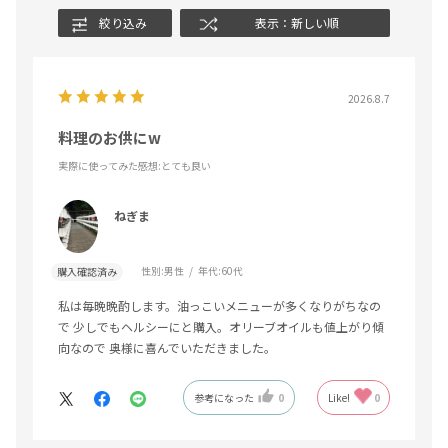
絞り込み
表示：新しい順
2026.8.7
料理のお供にw
実際に使ってみた感想
:とても良い
ねぎま
性別:
男性
年代:
60代
購入確認済み
私は毎晩晩酌します。油っこいメニューが多くなりがちなの
で 少しでもヘルシーにと購入。オリーブオイルも値上がり傾
向なので 奥様に喜んでいただきました。
参考になった
0
Like!
0