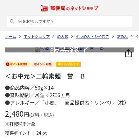
ホーム
ネットショップ
めん類
そうめん・ひやむぎ
乾めん
＜
＜お中元＞三輪素麺 誉 Ｂ
●商品内容／50g×14
●賞味期間／常温で2年6ヵ月
●アレルギー／「小麦」 商品提供者：リンベル（株）
2,480
円
(送料・税込)
※軽減税率対象
獲得ポイント： 24 pt