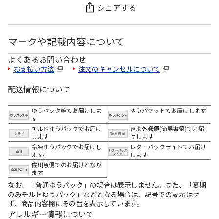
シェアする
マークや記載内容について
よくあるお問い合わせ
お支払い方法
注文のキャンセルについて
配送情報について
ゆうパック等でお届けしま
ゆうパケットでお届けします
す
チルドゆうパックでお届け
定形外郵便(簡易書留)でお届
します
けします
冷凍ゆうパックでお届けし
レターパックライトでお届け
ます。
します
佐川急便でのお届けとなり
ます
なお、「普通ゆうパック」の場合は表示しません。また、「夏期
のみチルドゆうパック」などとなる場合は、記号での表示はせ
ず、商品内容欄にその旨を表示しています。
アレルギー情報について