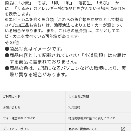
商品に「小麦」「そば」「卵」「乳」「落花生」「えび」「か
に」「くるみ」のアレルギー特定8品目を含んでいる場合に品目名
を表示します。
※エビ・カニを除く魚介類（これらの魚介類を原材料として製造
された加工品も含む）は、漁獲漁法によりエビ・カニが混じって
いる場合があります。 また、これらの魚介類は、エサとしてエ
ビ・カニを食べている可能性があります。
その他
商品写真はイメージです。
商品内容として記載されていない「小道具類」はお届け
する商品に含まれておりません。
商品の色は、ご覧になるパソコンなどの環境により、実
際と異なる場合があります。
ご利用ガイド
よくあるご質問
お問い合わせ
利用規約
サイト運営会社について
特定商取引法に基づく表記について
プライバシーポリシー
商品のご提案はこちら