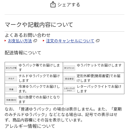
シェアする
マークや記載内容について
よくあるお問い合わせ
お支払い方法
注文のキャンセルについて
配送情報について
ゆうパック等でお届けしま
ゆうパケットでお届けします
す
チルドゆうパックでお届け
定形外郵便(簡易書留)でお届
します
けします
冷凍ゆうパックでお届けし
レターパックライトでお届け
ます。
します
佐川急便でのお届けとなり
ます
なお、「普通ゆうパック」の場合は表示しません。また、「夏期
のみチルドゆうパック」などとなる場合は、記号での表示はせ
ず、商品内容欄にその旨を表示しています。
アレルギー情報について