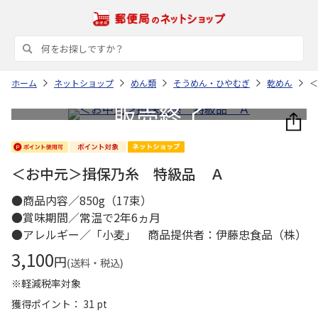
ホーム
ネットショップ
めん類
そうめん・ひやむぎ
乾めん
＜
＜お中元＞揖保乃糸 特級品 Ａ
●商品内容／850g（17束）
●賞味期間／常温で2年6ヵ月
●アレルギー／「小麦」 商品提供者：伊藤忠食品（株）
3,100
円
(送料・税込)
※軽減税率対象
獲得ポイント： 31 pt