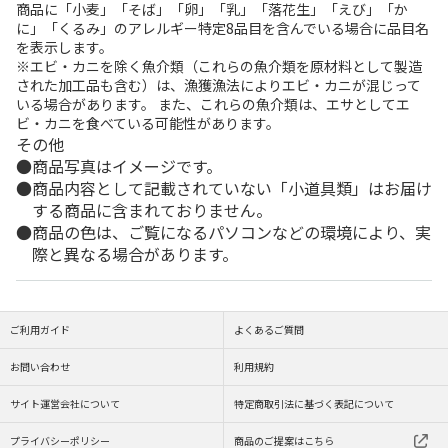
商品に「小麦」「そば」「卵」「乳」「落花生」「えび」「か
に」「くるみ」のアレルギー特定8品目を含んでいる場合に品目名
を表示します。
※エビ・カニを除く魚介類（これらの魚介類を原材料として製造
された加工品も含む）は、漁獲漁法によりエビ・カニが混じって
いる場合があります。 また、これらの魚介類は、エサとしてエ
ビ・カニを食べている可能性があります。
その他
商品写真はイメージです。
商品内容として記載されていない「小道具類」はお届け
する商品に含まれておりません。
商品の色は、ご覧になるパソコンなどの環境により、実
際と異なる場合があります。
ご利用ガイド
よくあるご質問
お問い合わせ
利用規約
サイト運営会社について
特定商取引法に基づく表記について
プライバシーポリシー
商品のご提案はこちら