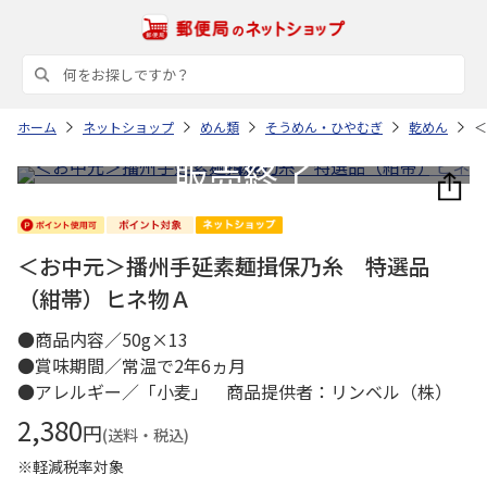
ホーム
ネットショップ
めん類
そうめん・ひやむぎ
乾めん
＜
＜お中元＞播州手延素麺揖保乃糸 特選品
（紺帯）ヒネ物Ａ
●商品内容／50g×13
●賞味期間／常温で2年6ヵ月
●アレルギー／「小麦」 商品提供者：リンベル（株）
2,380
円
(送料・税込)
※軽減税率対象