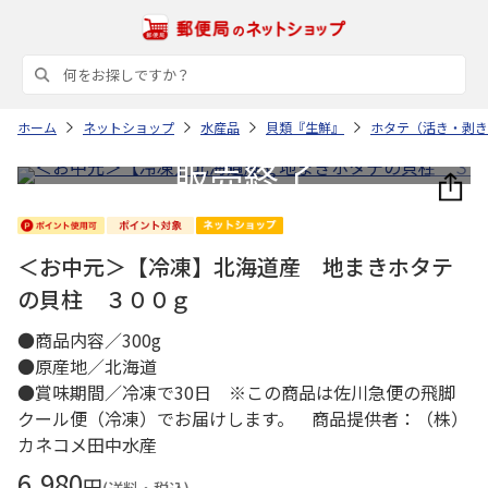
ホーム
ネットショップ
水産品
貝類『生鮮』
ホタテ（活き・剥き
＜お中元＞【冷凍】北海道産 地まきホタテ
の貝柱 ３００ｇ
●商品内容／300g
●原産地／北海道
●賞味期間／冷凍で30日 ※この商品は佐川急便の飛脚
クール便（冷凍）でお届けします。 商品提供者：（株）
カネコメ田中水産
6,980
円