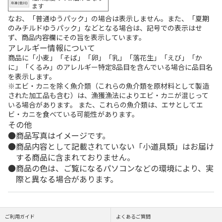
ます
なお、「普通ゆうパック」の場合は表示しません。また、「夏期
のみチルドゆうパック」などとなる場合は、記号での表示はせ
ず、商品内容欄にその旨を表示しています。
アレルギー情報について
商品に「小麦」「そば」「卵」「乳」「落花生」「えび」「か
に」「くるみ」のアレルギー特定8品目を含んでいる場合に品目名
を表示します。
※エビ・カニを除く魚介類（これらの魚介類を原材料として製造
された加工品も含む）は、漁獲漁法によりエビ・カニが混じって
いる場合があります。 また、これらの魚介類は、エサとしてエ
ビ・カニを食べている可能性があります。
その他
商品写真はイメージです。
商品内容として記載されていない「小道具類」はお届け
する商品に含まれておりません。
商品の色は、ご覧になるパソコンなどの環境により、実
際と異なる場合があります。
ご利用ガイド
よくあるご質問