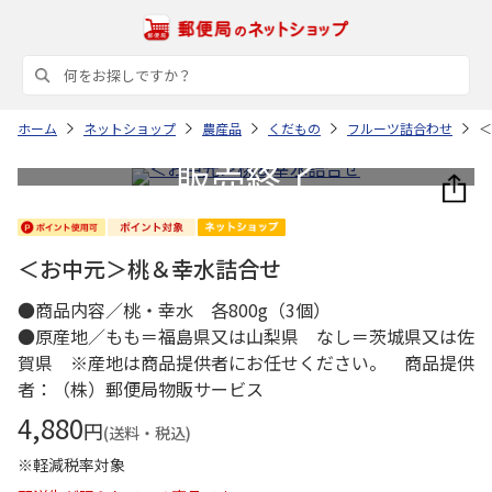
ホーム
ネットショップ
農産品
くだもの
フルーツ詰合わせ
＜
＜お中元＞桃＆幸水詰合せ
●商品内容／桃・幸水 各800g（3個）
●原産地／もも＝福島県又は山梨県 なし＝茨城県又は佐
賀県 ※産地は商品提供者にお任せください。 商品提供
者：（株）郵便局物販サービス
4,880
円
(送料・税込)
※軽減税率対象