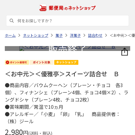
ホーム
ネットショップ
菓子
洋菓子
詰合わせ
＜お中元＞＜優
＜お中元＞＜優雅亭＞スイーツ詰合せ Ｂ
●商品内容／バウムクーヘン（プレーン・チョコ 各3
個）、フィナンシェ（プレーン4個、チョコ4個×2）、ラ
ングドシャ（プレーン4枚、チョコ2枚）
●賞味期間／常温で10ヵ月
●アレルギー／「小麦」「卵」「乳」 商品提供者：
（株）ジール
2,980
円
(送料・税込)