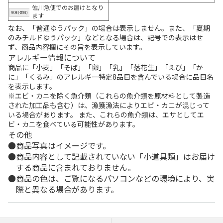
佐川急便でのお届けとなり
ます
なお、「普通ゆうパック」の場合は表示しません。また、「夏期
のみチルドゆうパック」などとなる場合は、記号での表示はせ
ず、商品内容欄にその旨を表示しています。
アレルギー情報について
商品に「小麦」「そば」「卵」「乳」「落花生」「えび」「か
に」「くるみ」のアレルギー特定8品目を含んでいる場合に品目名
を表示します。
※エビ・カニを除く魚介類（これらの魚介類を原材料として製造
された加工品も含む）は、漁獲漁法によりエビ・カニが混じって
いる場合があります。 また、これらの魚介類は、エサとしてエ
ビ・カニを食べている可能性があります。
その他
商品写真はイメージです。
商品内容として記載されていない「小道具類」はお届け
する商品に含まれておりません。
商品の色は、ご覧になるパソコンなどの環境により、実
際と異なる場合があります。