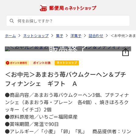
ホーム
ネットショップ
菓子
洋菓子
詰合わせ
＜お中元＞あま
＜お中元＞あまおう苺バウムクーヘン＆プチ
フィナンシェ ギフト Ａ
●商品内容／あまおう苺バウムクーヘン3個、プチフィナ
ンシェ（あまおう苺・プレーン 各4個）、焼きほろろク
ッキー（イチゴ）2個
●原料原産地／いちご＝福岡県産
●賞味期間／常温で90日
●アレルギー／「小麦」「卵」「乳」 商品提供者：リン