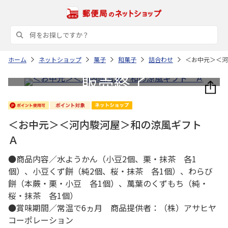
ホーム
ネットショップ
菓子
和菓子
詰合わせ
＜お中元＞＜河
＜お中元＞＜河内駿河屋＞和の涼風ギフト
Ａ
●商品内容／水ようかん（小豆2個、栗・抹茶 各1
個）、小豆くず餅（純2個、桜・抹茶 各1個）、わらび
餅（本蕨・栗・小豆 各1個）、萬葉のくずもち（純・
桜・抹茶 各1個）
●賞味期間／常温で6ヵ月 商品提供者：（株）アサヒヤ
コーポレーション