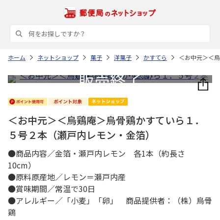
ホーム
ネットショップ
菓子
洋菓子
かすてら
＜お中元＞＜烏
＜お中元＞＜烏鶏庵＞烏骨鶏かすていら１．
５号２本（瀬戸内レモン・金箔）
●商品内容／金箔・瀬戸内レモン 各1本（約長さ
10cm）
●原料原産地／レモン＝瀬戸内産
●賞味期間／常温で30日
●アレルギー／「小麦」「卵」 商品提供者：（株）烏骨
鶏