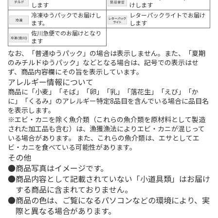
します
けします
冷凍ゆうパックでお届けし
レターパックライトでお届け
ます。
します
佐川急便でのお届けとなり
ます
なお、「普通ゆうパック」の場合は表示しません。また、「夏期
のみチルドゆうパック」などとなる場合は、記号での表示はせ
ず、商品内容欄にその旨を表示しています。
アレルギー情報について
商品に「小麦」「そば」「卵」「乳」「落花生」「えび」「か
に」「くるみ」のアレルギー特定8品目を含んでいる場合に品目名
を表示します。
※エビ・カニを除く魚介類（これらの魚介類を原材料として製造
された加工品も含む）は、漁獲漁法によりエビ・カニが混じって
いる場合があります。 また、これらの魚介類は、エサとしてエ
ビ・カニを食べている可能性があります。
その他
商品写真はイメージです。
商品内容として記載されていない「小道具類」はお届け
する商品に含まれておりません。
商品の色は、ご覧になるパソコンなどの環境により、実
際と異なる場合があります。