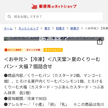
ホーム
ネットショップ
菓子
和菓子
餅菓子
＜お中元＞【冷
＜お中元＞【冷凍】＜八天堂＞夏のくりーむ
パン・大福７個詰合せ
●商品内容／くりーむパン（カスタード2個、マンゴー1
個）、とろける瀬戸内くりーむパンレモン1個、とろける
くりーむ大福（カスタード・つぶあんカスタード・つぶあ
ん抹茶 各1個）
●賞味期間／冷凍で90日
●アレルギー／「小麦」「卵」「乳」 ※この商品は佐川