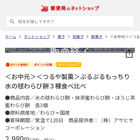
ホーム
ネットショップ
菓子
和菓子
餅菓子
＜お中元＞＜つる
＜お中元＞＜つるや製菓＞ぷるぷるもっちり
水の毬わらび餅３種食べ比べ
●商品内容／水の毬わらび餅・抹茶蜜わらび餅・ほうじ茶
蜜わらび餅 各3個
●原料原産地／わらび＝国産
●賞味期間／常温で120日 商品提供者：（株）アサヒヤ
コーポレーション
2,980
円