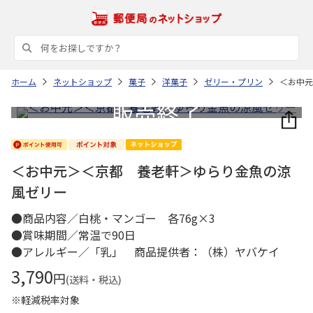
ホーム
ネットショップ
菓子
洋菓子
ゼリー・プリン
＜お中元
＜お中元＞＜京都 養老軒＞ゆらり金魚の涼
風ゼリー
●商品内容／白桃・マンゴー 各76g×3
●賞味期間／常温で90日
●アレルギー／「乳」 商品提供者：（株）ヤバケイ
3,790
円
(送料・税込)
※軽減税率対象