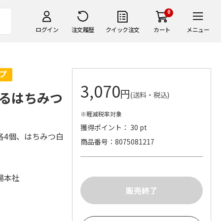
0
ログイン
注文履歴
クイック注文
カート
メニュー
3,070
円
るはちみつ
(送料・税込)
※軽減税率対象
獲得ポイント： 30 pt
各4個、はちみつ白
商品番号
8075081217
場本社