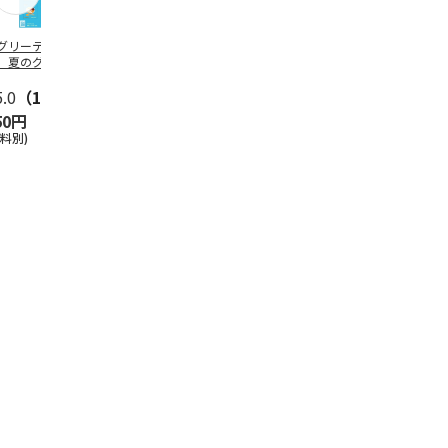
グリーティング切
【グリーティング切
レターパックプラス
＜お中元＞新
】夏のグリーティ
手】夏のグリーティ
（600円）（20部セ
なオールスタ
グ（85円）
ング（110円）
ット）
5.0
（10）
5.0
（17）
4.8
（24）
4.8
（19
50円
1,100円
12,000円
3,780円
送料別)
(送料別)
(送料別)
(送料・税込)