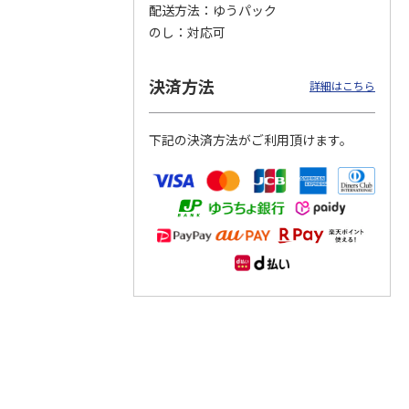
配送方法
ゆうパック
のし
対応可
つぶら
【グリーティング切
【グリーティング切
【のり式】110円普
ーズ
手】ハッピーグリー
手】グリーティング
通切手・千鳥（1シ
ティング（110円）
（シンプル）（110
ート100枚）
決済方法
詳細はこちら
1）
5.0
（2）
円
4.8
…
（11）
4.6
（7）
1,100円
5,500円
11,000円
(送料別)
(送料別)
(送料別)
下記の決済方法がご利用頂けます。