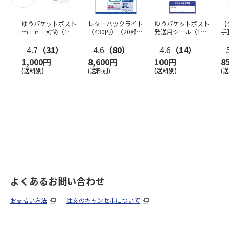
ゆうパケットポスト
レターパックライト
ゆうパケットポスト
【
ｍｉｎｉ封筒（1個
（430円）（20部セ
発送用シール（1個
手
（50枚）セット）
ット）
（20枚）セット）
ン
4.7
（31）
4.6
（80）
4.6
（14）
1,000円
8,600円
100円
8
(送料別)
(送料別)
(送料別)
(
よくあるお問い合わせ
お支払い方法
注文のキャンセルについて