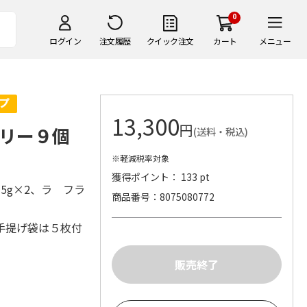
0
ログイン
注文履歴
クイック注文
カート
メニュー
13,300
円
ゼリー９個
(送料・税込)
※軽減税率対象
獲得ポイント： 133 pt
5g×2、ラ フラ
商品番号
8075080772
手提げ袋は５枚付