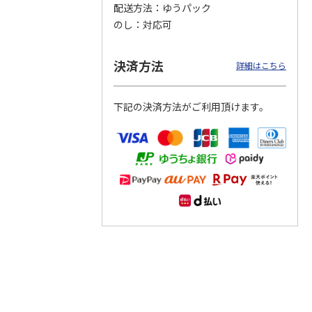
配送方法
ゆうパック
のし
対応可
つぶら
【グリーティング切
【グリーティング切
【のり式】110円普
ーズ
手】ハッピーグリー
手】グリーティング
通切手・千鳥（1シ
ティング（110円）
（シンプル）（110
ート100枚）
決済方法
詳細はこちら
1）
5.0
（2）
円
4.8
…
（11）
4.6
（7）
1,100円
5,500円
11,000円
(送料別)
(送料別)
(送料別)
下記の決済方法がご利用頂けます。