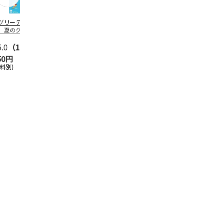
グリーティング切
【グリーティング切
レターパックプラス
＜お中元＞新
】夏のグリーティ
手】夏のグリーティ
（600円）（20部セ
なオールスタ
グ（85円）
ング（110円）
ット）
5.0
（10）
5.0
（17）
4.8
（24）
4.8
（19
50円
1,100円
12,000円
3,780円
送料別)
(送料別)
(送料別)
(送料・税込)