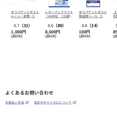
ゆうパケットポスト
レターパックライト
ゆうパケットポスト
【
ｍｉｎｉ封筒（1個
（430円）（20部セ
発送用シール（1個
手
（50枚）セット）
ット）
（20枚）セット）
ン
4.7
（31）
4.6
（80）
4.6
（14）
1,000円
8,600円
100円
8
(送料別)
(送料別)
(送料別)
(
よくあるお問い合わせ
お支払い方法
注文のキャンセルについて