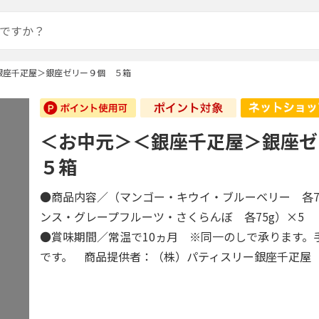
銀座千疋屋＞銀座ゼリー９個 ５箱
＜お中元＞＜銀座千疋屋＞銀座
５箱
●商品内容／（マンゴー・キウイ・ブルーベリー 各7
ンス・グレープフルーツ・さくらんぼ 各75g）×5
●賞味期間／常温で10ヵ月 ※同一のしで承ります。
です。 商品提供者：（株）パティスリー銀座千疋屋