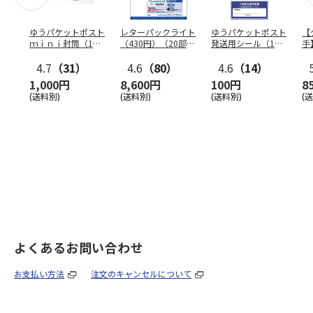
ゆうパケットポスト
レターパックライト
ゆうパケットポスト
【
ｍｉｎｉ封筒（1個
（430円）（20部セ
発送用シール（1個
手
（50枚）セット）
ット）
（20枚）セット）
ン
4.7
（31）
4.6
（80）
4.6
（14）
1,000円
8,600円
100円
8
(送料別)
(送料別)
(送料別)
(
よくあるお問い合わせ
お支払い方法
注文のキャンセルについて