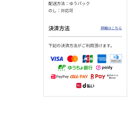
配送方法
ゆうパック
のし
対応可
つぶら
【グリーティング切
【グリーティング切
【のり式】110円普
ーズ
手】ハッピーグリー
手】グリーティング
通切手・千鳥（1シ
ティング（110円）
（シンプル）（110
ート100枚）
決済方法
詳細はこちら
1）
5.0
（2）
円
4.8
…
（11）
4.6
（7）
1,100円
5,500円
11,000円
(送料別)
(送料別)
(送料別)
下記の決済方法がご利用頂けます。