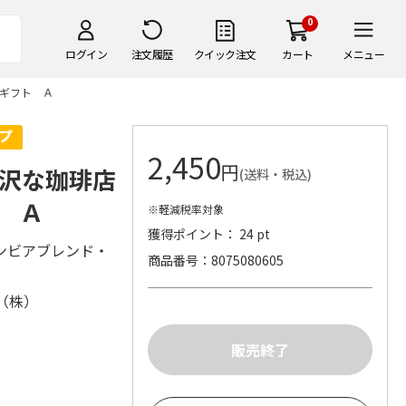
0
ログイン
注文履歴
クイック注文
カート
メニュー
ギフト Ａ
2,450
円
沢な珈琲店
(送料・税込)
 Ａ
※軽減税率対象
獲得ポイント： 24 pt
ンビアブレンド・
商品番号
8075080605
（株）