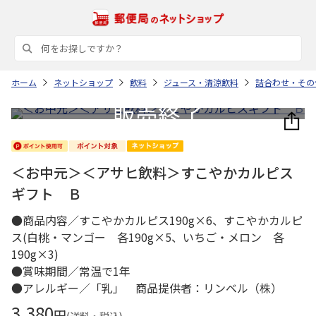
ホーム
ネットショップ
飲料
ジュース・清涼飲料
詰合わせ・その
＜お中元＞＜アサヒ飲料＞すこやかカルピス
ギフト Ｂ
●商品内容／すこやかカルピス190g×6、すこやかカルピ
ス(白桃・マンゴー 各190g×5、いちご・メロン 各
190g×3)
●賞味期間／常温で1年
●アレルギー／「乳」 商品提供者：リンベル（株）
3,380
円