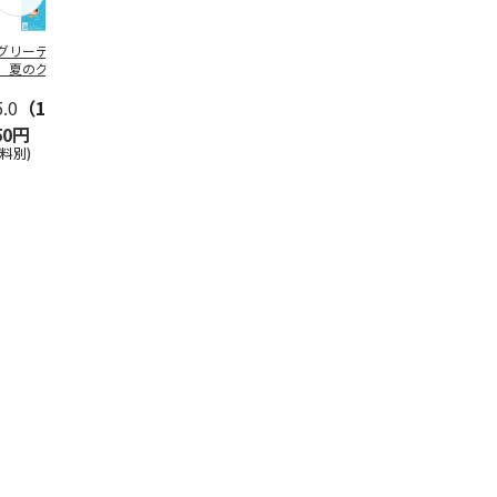
グリーティング切
【グリーティング切
レターパックプラス
＜お中元＞新
】夏のグリーティ
手】夏のグリーティ
（600円）（20部セ
なオールスタ
グ（85円）
ング（110円）
ット）
5.0
（10）
5.0
（17）
4.8
（24）
4.8
（19
50円
1,100円
12,000円
3,780円
送料別)
(送料別)
(送料別)
(送料・税込)