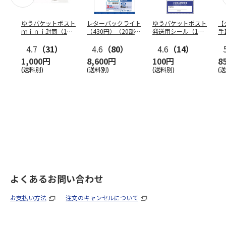
ゆうパケットポスト
レターパックライト
ゆうパケットポスト
【
ｍｉｎｉ封筒（1個
（430円）（20部セ
発送用シール（1個
手
（50枚）セット）
ット）
（20枚）セット）
ン
4.7
（31）
4.6
（80）
4.6
（14）
1,000円
8,600円
100円
8
(送料別)
(送料別)
(送料別)
(
よくあるお問い合わせ
お支払い方法
注文のキャンセルについて