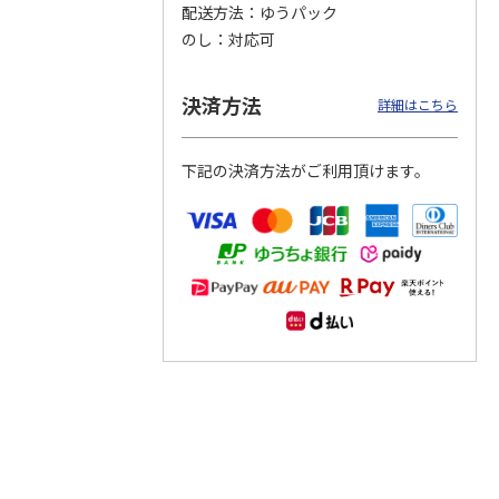
配送方法
ゆうパック
のし
対応可
つぶら
【グリーティング切
【グリーティング切
【のり式】110円普
ーズ
手】ハッピーグリー
手】グリーティング
通切手・千鳥（1シ
ティング（110円）
（シンプル）（110
ート100枚）
決済方法
詳細はこちら
1）
5.0
（2）
円
4.8
…
（11）
4.6
（7）
1,100円
5,500円
11,000円
(送料別)
(送料別)
(送料別)
下記の決済方法がご利用頂けます。