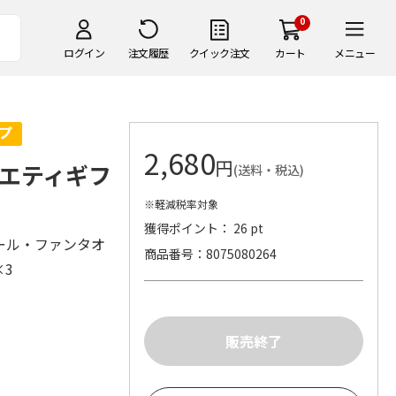
0
ログイン
注文履歴
クイック注文
カート
メニュー
2,680
円
エティギフ
(送料・税込)
※軽減税率対象
獲得ポイント： 26 pt
ール・ファンタオ
商品番号
8075080264
l×3