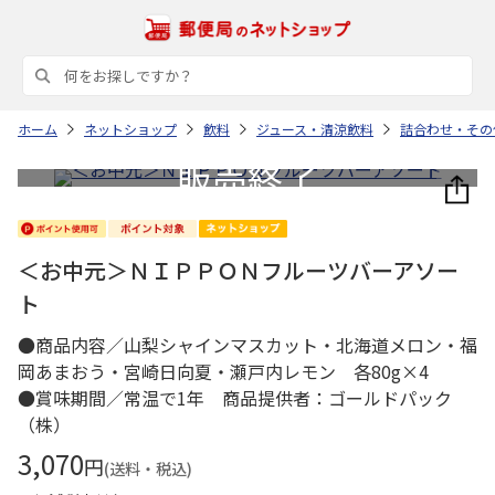
ホーム
ネットショップ
飲料
ジュース・清涼飲料
詰合わせ・その
＜お中元＞ＮＩＰＰＯＮフルーツバーアソー
ト
●商品内容／山梨シャインマスカット・北海道メロン・福
岡あまおう・宮崎日向夏・瀬戸内レモン 各80g×4
●賞味期間／常温で1年 商品提供者：ゴールドパック
（株）
3,070
円
(送料・税込)